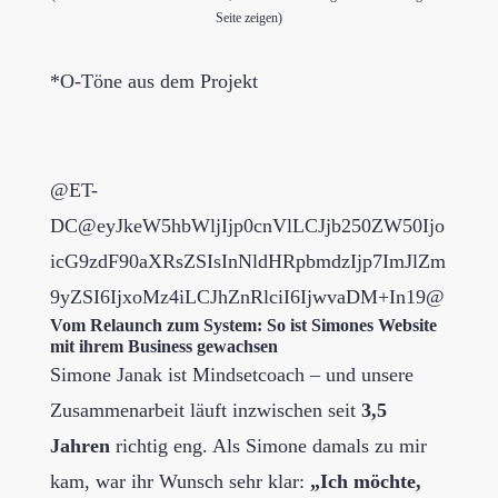
Seite zeigen)
*O-Töne aus dem Projekt
@ET-
DC@eyJkeW5hbWljIjp0cnVlLCJjb250ZW50Ijo
icG9zdF90aXRsZSIsInNldHRpbmdzIjp7ImJlZm
9yZSI6IjxoMz4iLCJhZnRlciI6IjwvaDM+In19@
Vom Relaunch zum System: So ist Simones Website
mit ihrem Business gewachsen
Simone Janak ist Mindsetcoach – und unsere
Zusammenarbeit läuft inzwischen seit
3,5
Jahren
richtig eng. Als Simone damals zu mir
kam, war ihr Wunsch sehr klar:
„Ich möchte,