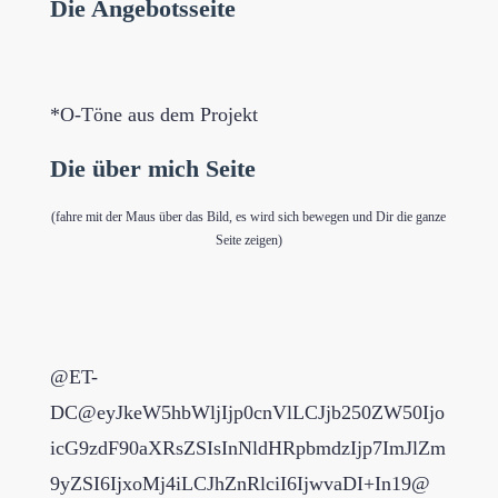
Die Angebotsseite
*O-Töne aus dem Projekt
Die über mich Seite
(fahre mit der Maus über das Bild, es wird sich bewegen und Dir die ganze
Seite zeigen)
@ET-
DC@eyJkeW5hbWljIjp0cnVlLCJjb250ZW50Ijo
icG9zdF90aXRsZSIsInNldHRpbmdzIjp7ImJlZm
9yZSI6IjxoMj4iLCJhZnRlciI6IjwvaDI+In19@